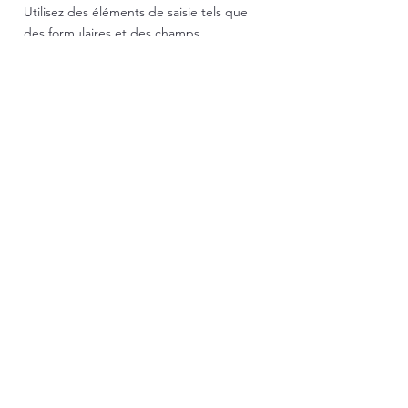
Utilisez des éléments de saisie tels que
des formulaires et des champs
personnalisés pour recueillir des
informations auprès des visiteurs de votre
site et les stocker dans vos collections de
contenu. Assurez-vous que tous vos
éléments sont connectés aux données, et
veillez à prévisualiser votre site pour
vérifier que tout est correctement
connecté.
Retour
Association ECLAT
51 Place Royale
40240 LA BASTIDE D'ARMAGNAC, France
APE 9499Z
SIRET
37950721700016